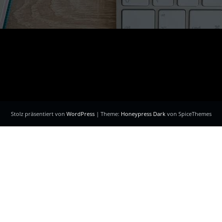
Stolz präsentiert von
WordPress
| Theme:
Honeypress Dark
von SpiceThemes